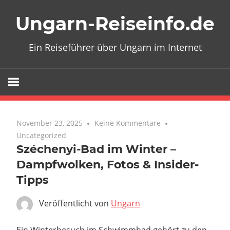
Zum
Ungarn-Reiseinfo.de
Inhalt
springen
Ein Reiseführer über Ungarn im Internet
November 23, 2025
Keine Kommentare
Uncategorized
Széchenyi-Bad im Winter –
Dampfwolken, Fotos & Insider-
Tipps
Veröffentlicht von
Ungarn
Ein Winterbesuch im Schwimmbad gehört zu den