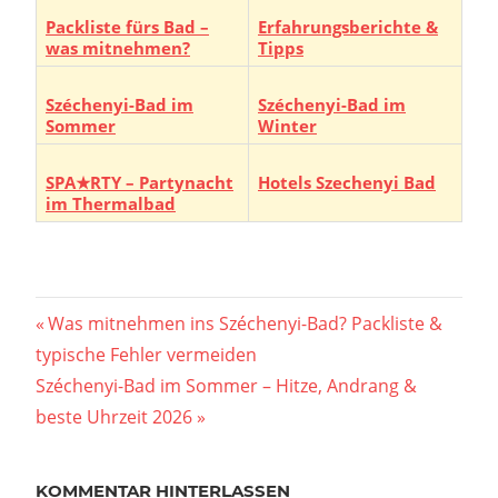
Packliste fürs Bad –
Erfahrungsberichte &
was mitnehmen?
Tipps
Széchenyi-Bad im
Széchenyi-Bad im
Sommer
Winter
SPA★RTY – Partynacht
Hotels Szechenyi Bad
im Thermalbad
Beitragsnavigation
Vorheriger
Was mitnehmen ins Széchenyi-Bad? Packliste &
Beitrag:
typische Fehler vermeiden
Nächster
Széchenyi-Bad im Sommer – Hitze, Andrang &
Beitrag:
beste Uhrzeit 2026
KOMMENTAR HINTERLASSEN