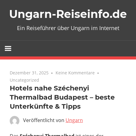
Zum
Ungarn-Reiseinfo.de
Inhalt
springen
Ein Reiseführer über Ungarn im Internet
Dezember 31, 2025
Keine Kommentare
Uncategorized
Hotels nahe Széchenyi
Thermalbad Budapest – beste
Unterkünfte & Tipps
Veröffentlicht von
Ungarn
Das
Széchenyi Thermalbad
ist eines der