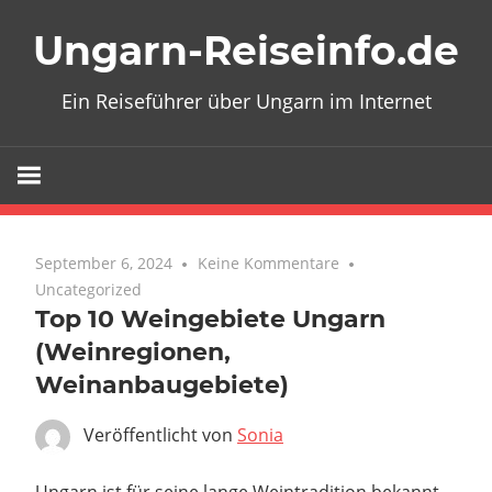
Zum
Ungarn-Reiseinfo.de
Inhalt
springen
Ein Reiseführer über Ungarn im Internet
September 6, 2024
Keine Kommentare
Uncategorized
Top 10 Weingebiete Ungarn
(Weinregionen,
Weinanbaugebiete)
Veröffentlicht von
Sonia
Ungarn ist für seine lange Weintradition bekannt