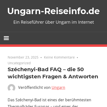
Zum
Ungarn-Reiseinfo.de
Inhalt
springen
Ein Reiseführer über Ungarn im Internet
November 23, 2025
Keine Kommentare
Uncategorized
Széchenyi-Bad FAQ – die 50
wichtigsten Fragen & Antworten
Veröffentlicht von
Ungarn
Das Széchenyi-Bad ist eines der berühmtesten
Thermalbäder Europas – und eines der