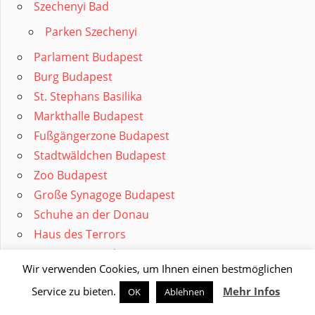
Szechenyi Bad
Parken Szechenyi
Parlament Budapest
Burg Budapest
St. Stephans Basilika
Markthalle Budapest
Fußgängerzone Budapest
Stadtwäldchen Budapest
Zoo Budapest
Große Synagoge Budapest
Schuhe an der Donau
Haus des Terrors
Magareteninsel
Wir verwenden Cookies, um Ihnen einen bestmöglichen
Heldenplatz Budapest
Service zu bieten.
Mehr Infos
OK
Ablehnen
Katzenmuseum Budapest
Donaubrücken