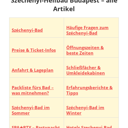
Artikel
Häufige Fragen zum
Széchenyi-Bad
Széchenyi-Bad
Öffnungszeiten &
Preise & Ticket-Infos
beste Zeiten
Schließfächer &
Anfahrt & Lageplan
Umkleidekabinen
Packliste fürs Bad –
Erfahrungsberichte &
was mitnehmen?
Tipps
Széchenyi-Bad im
Széchenyi-Bad im
Sommer
Winter
SPA★RTY – Partynacht
Hotels Szechenyi Bad