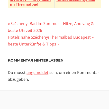
im Thermalbad
Beitragsnavigation
Vorheriger
Széchenyi-Bad im Sommer – Hitze, Andrang &
Beitrag:
beste Uhrzeit 2026
Nächster
Hotels nahe Széchenyi Thermalbad Budapest –
Beitrag:
beste Unterkünfte & Tipps
KOMMENTAR HINTERLASSEN
Du musst
angemeldet
sein, um einen Kommentar
abzugeben.